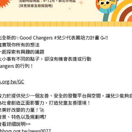
的✨Good Changers #兒少代表團培力計畫 🥳‼️
難實現你所有的想法
一起探索有興趣的議題
大小事有不同的點子，卻沒有機會表達或行動
angers 的行列！
s.org.tw/GC
致力於提供兒少一個友善、安全的發聲平台與空間，讓兒少能夠
為社會創造正面影響力，打造兒童友善環境！
美好改變的力量！🚀
背景、特色以及規劃嗎?
查看詳細說明>>
hbors.org.tw/news0077